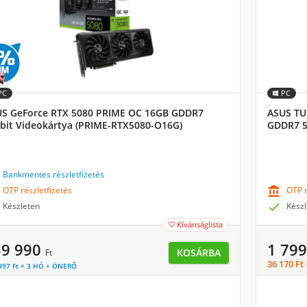
PC
PC
S GeForce RTX 5080 PRIME OC 16GB GDDR7
ASUS TU
bit Videokártya (PRIME-RTX5080-O16G)
GDDR7 5
GAMING
Bankmentes részletfizetés
OTP részletfizetés

OTP r
Készleten

Készl
Kívánságlista

59 990
1 79
KOSÁRBA
Ft
36 170 Ft
997 Ft × 3 HÓ + ÖNERŐ