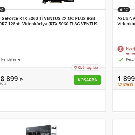
PC
PC
 GeForce RTX 5060 Ti VENTUS 2X OC PLUS 8GB
ASUS NV
R7 128bit Videokártya (RTX 5060 TI 8G VENTUS
Videokár
OC PLUS)
(90YV0L
Nyer
enne
Rendelésre

Készl
Kívánságlista

78 899
1 89
KOSÁRBA
Ft
tó ár
37 678 Ft