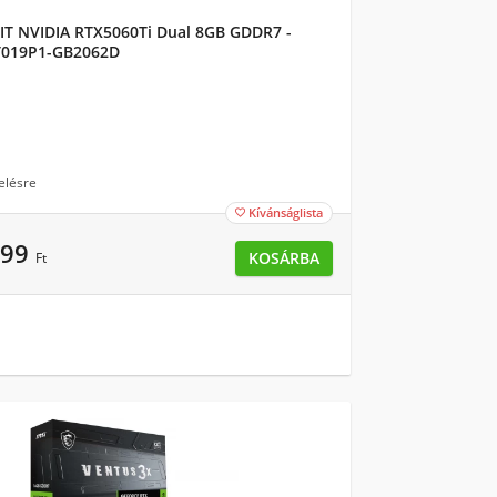
IT NVIDIA RTX5060Ti Dual 8GB GDDR7 -
T019P1-GB2062D
elésre
Kívánságlista

899
KOSÁRBA
Ft