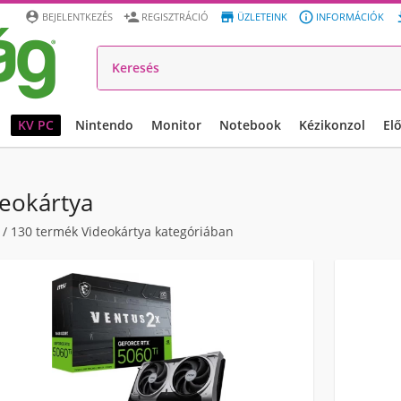




BEJELENTKEZÉS
REGISZTRÁCIÓ
ÜZLETEINK
INFORMÁCIÓK
KV PC
Nintendo
Monitor
Notebook
Kézikonzol
El
eokártya
/
130
termék Videokártya kategóriában