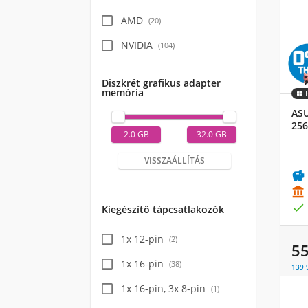
AMD
(
20
)
NVIDIA
(
104
)
Diszkrét grafikus adapter
memória
ASU
256
2.0 GB
32.0 GB
VISSZAÁLLÍTÁS



Kiegészítő tápcsatlakozók
1x 12-pin
(
2
)
5
1x 16-pin
(
38
)
139 
1x 16-pin, 3x 8-pin
(
1
)