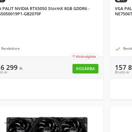
 PALIT NVIDIA RTX5050 StormX 8GB GDDR6 -
VGA PAL
65050019P1-GB2070F
NE7506
Rendelésre

Rend
Kívánságlista

26 299
157 
KOSÁRBA
Ft
tó ár
Bruttó ár