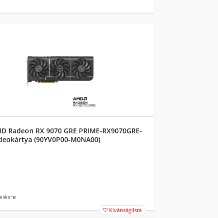
D Radeon RX 9070 GRE PRIME-RX9070GRE-
deokártya (90YV0P00-M0NA00)
elésre
Kívánságlista
