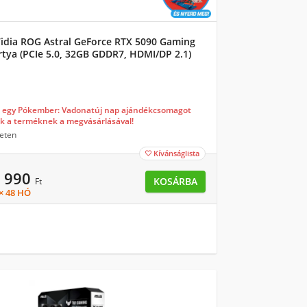
idia ROG Astral GeForce RTX 5090 Gaming
tya (PCIe 5.0, 32GB GDDR7, HDMI/DP 2.1)
W3-M0NA00)
j egy Pókember: Vadonatúj nap ajándékcsomagot
k a terméknek a megvásárlásával!
eten
Kívánságlista

9 990
KOSÁRBA
Ft
 × 48 HÓ