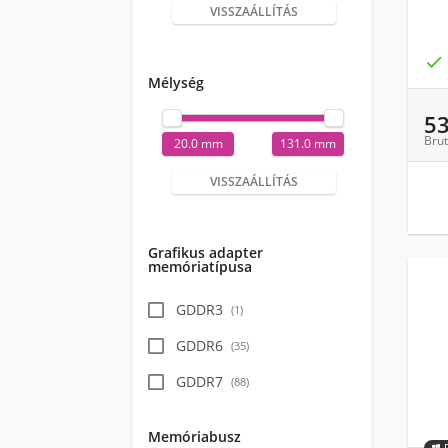
VISSZAÁLLÍTÁS

Mélység
5
Brut
20.0 mm
131.0 mm
VISSZAÁLLÍTÁS
Grafikus adapter
memóriatípusa
GDDR3
(
1
)
GDDR6
(
35
)
GDDR7
(
88
)
Memóriabusz