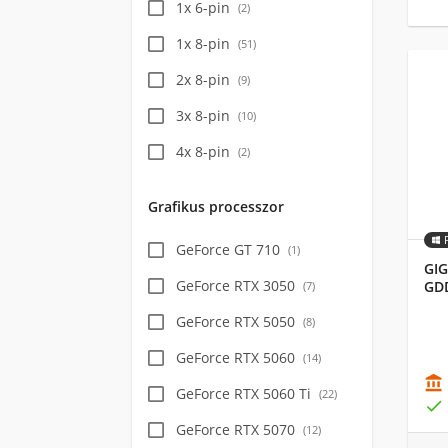
1x 6-pin
(
2
)
1x 8-pin
(
51
)
2x 8-pin
(
9
)
3x 8-pin
(
10
)
4x 8-pin
(
2
)
Grafikus processzor
GeForce GT 710
(
1
)
GIG
GeForce RTX 3050
GDD
(
7
)
GeForce RTX 5050
(
8
)
GeForce RTX 5060
(
14
)

GeForce RTX 5060 Ti
(
22
)

GeForce RTX 5070
(
12
)