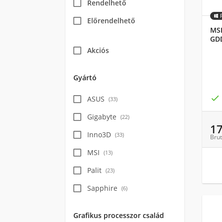
Rendelhető
Előrendelhető
MSI
GDD
2X 
Akciós
Gyártó

ASUS
(
33
)
Gigabyte
(
22
)
1
Inno3D
(
33
)
Brut
MSI
(
13
)
Palit
(
23
)
Sapphire
(
6
)
Grafikus processzor család