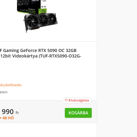
F Gaming GeForce RTX 5090 OC 32GB
12bit Videokártya (TUF-RTX5090-O32G-
)
észletfizetés
eten
Kívánságlista

9 990
KOSÁRBA
Ft
 × 48 HÓ