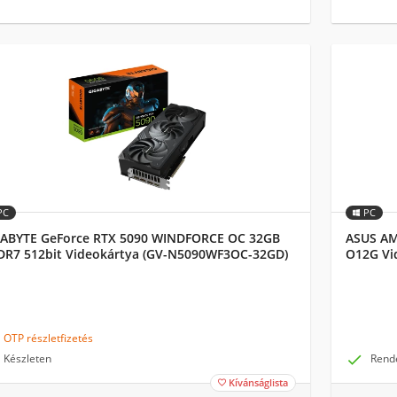
PC
PC
ABYTE GeForce RTX 5090 WINDFORCE OC 32GB
ASUS AM
R7 512bit Videokártya (GV-N5090WF3OC-32GD)
O12G Vi
OTP részletfizetés
Készleten

Rend
Kívánságlista
