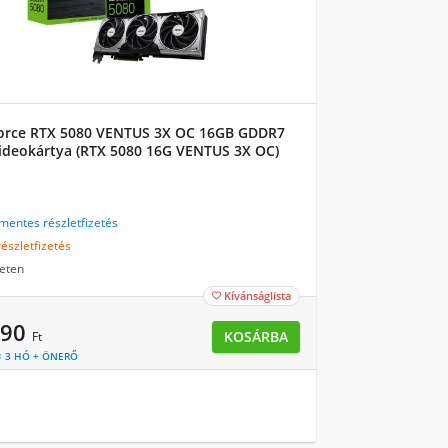
orce RTX 5080 VENTUS 3X OC 16GB GDDR7
Videokártya (RTX 5080 16G VENTUS 3X OC)
entes részletfizetés
észletfizetés
eten
Kívánságlista

990
KOSÁRBA
Ft
 × 3 HÓ + ÖNERŐ