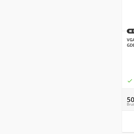
VGA
GDD

5
Brut