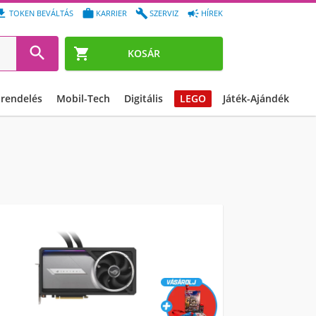




TOKEN BEVÁLTÁS
KARRIER
SZERVIZ
HÍREK


KOSÁR
őrendelés
Mobil-Tech
Digitális
LEGO
Játék-Ajándék