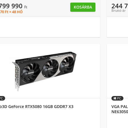
 799 990
244 
KOSÁRBA
Ft
Bruttó ár
170 Ft × 48 HÓ
PC
PC
o3D GeForce RTX5080 16GB GDDR7 X3
VGA PAL
NE63050