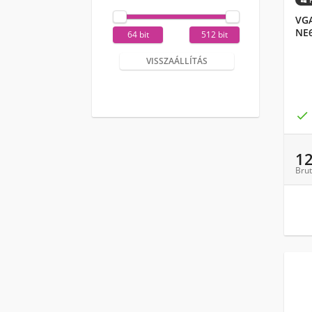
VGA
NE
64 bit
512 bit
VISSZAÁLLÍTÁS

1
Brut