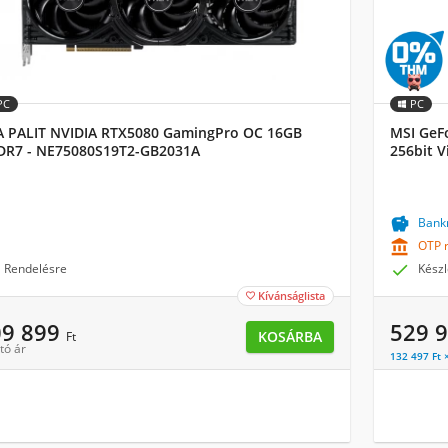
PC
PC
 PALIT NVIDIA RTX5080 GamingPro OC 16GB
MSI GeF
R7 - NE75080S19T2-GB2031A
256bit 

Bankm

OTP r
Rendelésre

Készl
Kívánságlista

09 899
529 
KOSÁRBA
Ft
tó ár
132 497 Ft