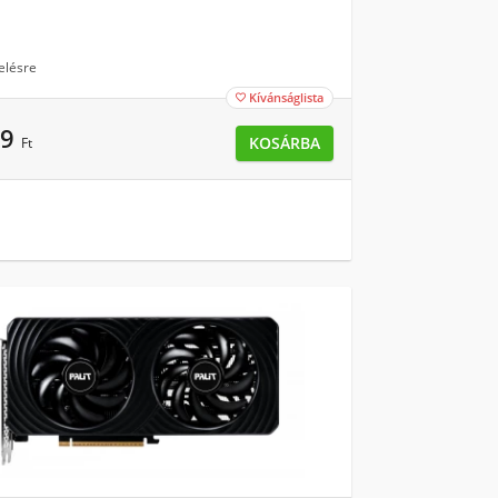
elésre
Kívánságlista

99
KOSÁRBA
Ft