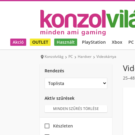
Akció
OUTLET
Használt
PlayStation
Xbox
PC
Konzolvilág
PC
Hardver
Videokártya




Vid
Rendezés
25–48
Aktív szűrések
MINDEN SZŰRÉS TÖRLÉSE
Készleten