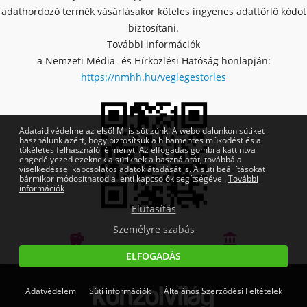
adathordozó termék vásárlásakor köteles ingyenes adattörlő kódot
biztosítani.
További információk
a Nemzeti Média- és Hírközlési Hatóság honlapján:
https://nmhh.hu/veglegestorles
Adataid védelme az első! Mi is sütizünk! A weboldalunkon sütiket
használunk azért, hogy biztosítsuk a hibamentes működést és a
tökéletes felhasználói élményt. Az elfogadás gombra kattintva
engedélyezed ezeknek a sütiknek a használatát, továbbá a
viselkedéssel kapcsolatos adatok átadását is. A süti beállításokat
bármikor módosíthatod a lenti kapcsolók segítségével.
További
információk
Elutasítás
Személyre szabás


izetés
OTP Online Áruhitel
Megbízható bol
ELFOGADÁS
Adatvédelem
Süti információk
Általános Szerződési Feltételek