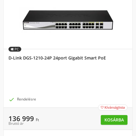
PC
D-Link DGS-1210-24P 24port Gigabit Smart PoE

Rendelésre
Kívánságlista

136 999
KOSÁRBA
Ft
Bruttó ár