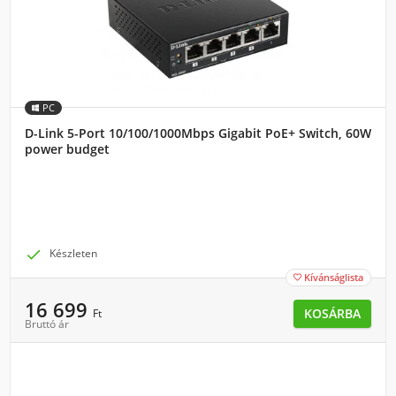
PC
D-Link 5-Port 10/100/1000Mbps Gigabit PoE+ Switch, 60W
power budget

Készleten
Kívánságlista

16 699
KOSÁRBA
Ft
Bruttó ár