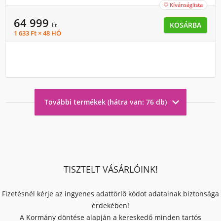
Kívánságlista

64 999
KOSÁRBA
Ft
1 633 Ft × 48 HÓ

További termékek (hátra van: 76 db)
TISZTELT VÁSÁRLÓINK!
Fizetésnél kérje az ingyenes adattörlő kódot adatainak biztonsága
érdekében!
A Kormány döntése alapján a kereskedő minden tartós