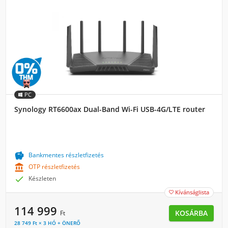
PC
Synology RT6600ax Dual-Band Wi-Fi USB-4G/LTE router

Bankmentes részletfizetés

OTP részletfizetés

Készleten
Kívánságlista

114 999
KOSÁRBA
Ft
28 749 Ft × 3 HÓ + ÖNERŐ