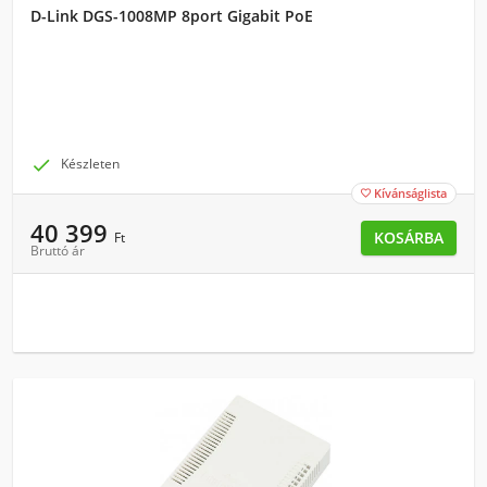
D-Link DGS-1008MP 8port Gigabit PoE

Készleten
Kívánságlista

40 399
KOSÁRBA
Ft
Bruttó ár