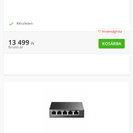

Készleten
Kívánságlista

13 499
KOSÁRBA
Ft
Bruttó ár