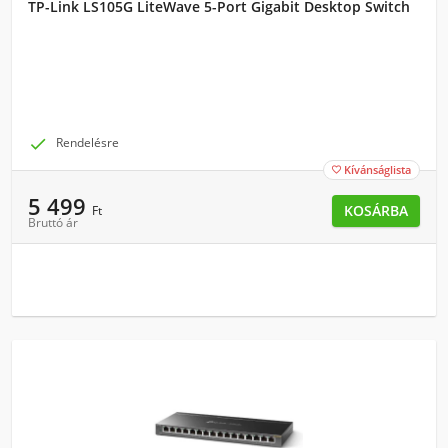
TP-Link LS105G LiteWave 5-Port Gigabit Desktop Switch

Rendelésre
Kívánságlista

5 499
KOSÁRBA
Ft
Bruttó ár