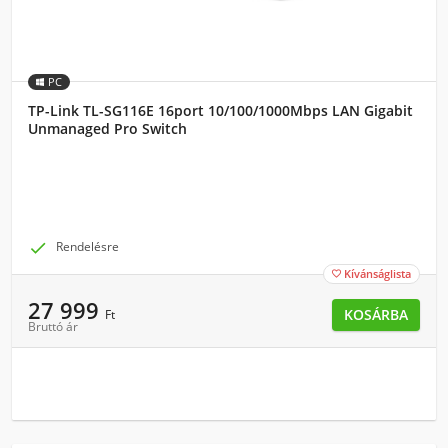
PC
TP-Link TL-SG116E 16port 10/100/1000Mbps LAN Gigabit
Unmanaged Pro Switch

Rendelésre
Kívánságlista

27 999
KOSÁRBA
Ft
Bruttó ár