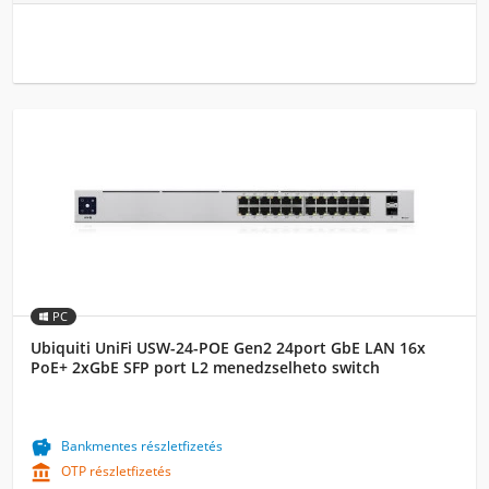
PC
Ubiquiti UniFi USW-24-POE Gen2 24port GbE LAN 16x
PoE+ 2xGbE SFP port L2 menedzselheto switch

Bankmentes részletfizetés

OTP részletfizetés