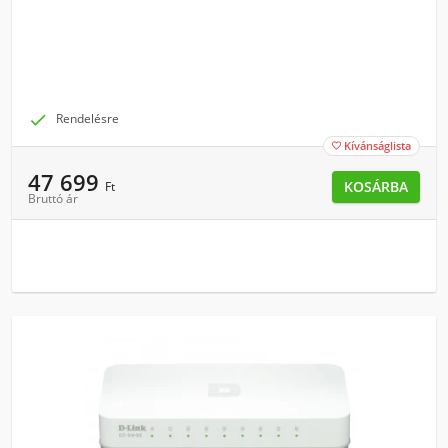

Rendelésre
Kívánságlista

47 699
KOSÁRBA
Ft
Bruttó ár