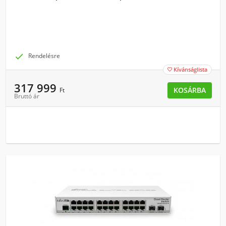
Switch

Rendelésre
Kívánságlista

317 999
KOSÁRBA
Ft
Bruttó ár