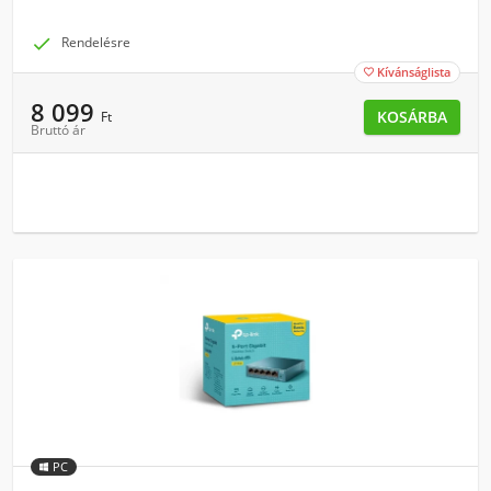

Rendelésre
Kívánságlista

8 099
KOSÁRBA
Ft
Bruttó ár
PC