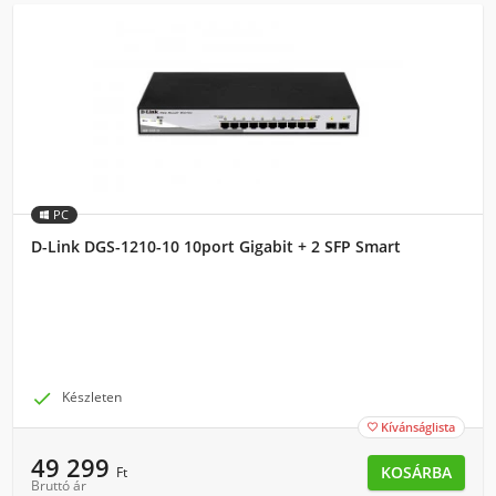
PC
D-Link DGS-1210-10 10port Gigabit + 2 SFP Smart

Készleten
Kívánságlista

49 299
KOSÁRBA
Ft
Bruttó ár