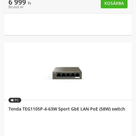
6 999
KOSÁRBA
Ft
Bruttó ár
PC
Tenda TEG1105P-4-63W 5port GbE LAN PoE (58W) switch