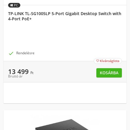
PC
TP-LINK TL-SG1005LP 5-Port Gigabit Desktop Switch with
4-Port PoE+

Rendelésre
Kívánságlista

13 499
KOSÁRBA
Ft
Bruttó ár