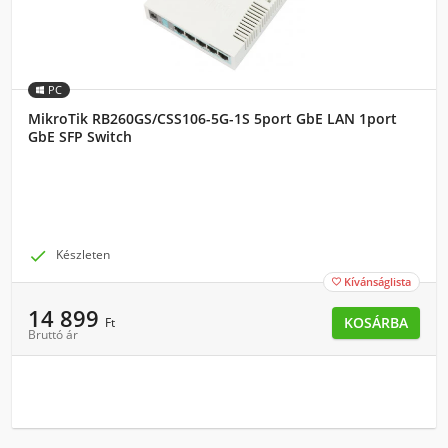
PC
MikroTik RB260GS/CSS106-5G-1S 5port GbE LAN 1port
GbE SFP Switch

Készleten
Kívánságlista

14 899
KOSÁRBA
Ft
Bruttó ár