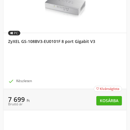
PC
ZyXEL GS-108BV3-EU0101F 8 port Gigabit V3

Készleten
Kívánságlista

7 699
KOSÁRBA
Ft
Bruttó ár