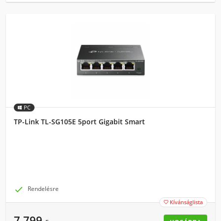
PC
TP-Link TL-SG105E 5port Gigabit Smart

Rendelésre
Kívánságlista

7 799