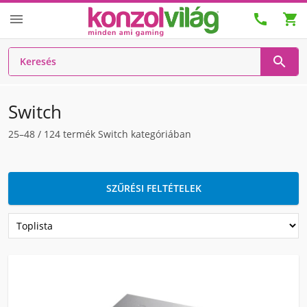




Switch
25–48
/
124
termék Switch kategóriában
SZŰRÉSI FELTÉTELEK