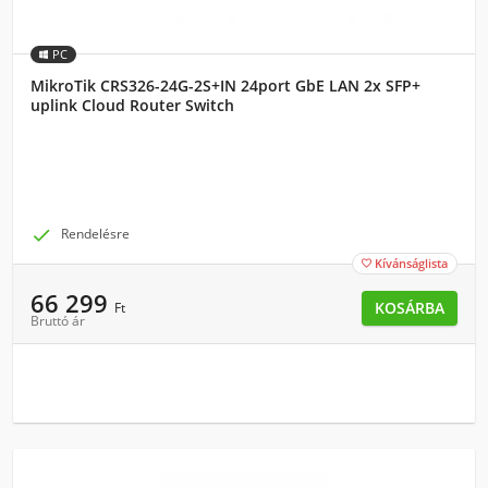
PC
MikroTik CRS326-24G-2S+IN 24port GbE LAN 2x SFP+
uplink Cloud Router Switch

Rendelésre
Kívánságlista

66 299
KOSÁRBA
Ft
Bruttó ár