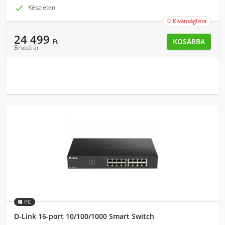

Készleten
Kívánságlista

24 499
KOSÁRBA
Ft
Bruttó ár
PC
D-Link 16-port 10/100/1000 Smart Switch