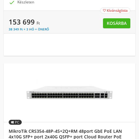

Készleten
Kívánságlista

153 699
KOSÁRBA
Ft
38 349 Ft × 3 HÓ + ÖNERŐ
PC
MikroTik CRS354-48P-4S+2Q+RM 48port GbE PoE LAN
4x10G SFP+ port 2x40G QSFP+ port Cloud Router PoE