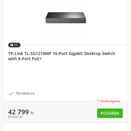
PC
TP-Link TL-SG1210MP 10-Port Gigabit Desktop Switch
with 8-Port PoE+

Rendelésre
Kívánságlista

42 799
KOSÁRBA
Ft
Bruttó ár