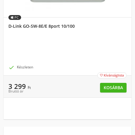
PC
D-Link GO-SW-8E/E 8port 10/100

Készleten
Kívánságlista

3 299
KOSÁRBA
Ft
Bruttó ár