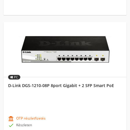
PC
D-Link DGS-1210-08P 8port Gigabit + 2 SFP Smart PoE

OTP részletfizetés

Készleten