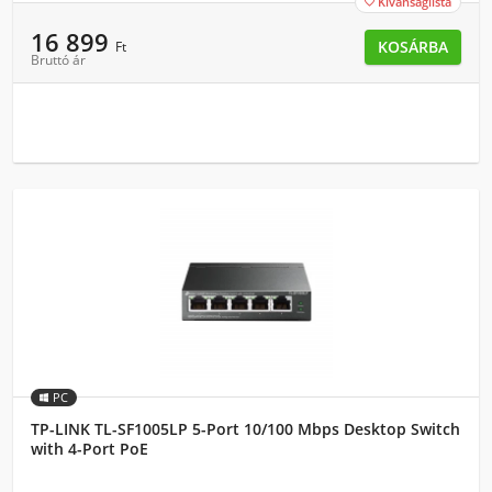
Kívánságlista

16 899
KOSÁRBA
Ft
Bruttó ár
PC
TP-LINK TL-SF1005LP 5-Port 10/100 Mbps Desktop Switch
with 4-Port PoE