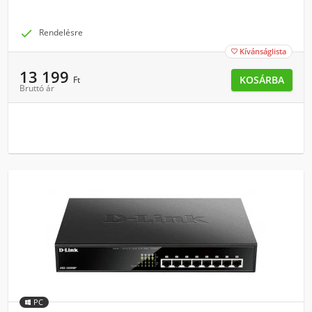

Rendelésre
Kívánságlista

13 199
KOSÁRBA
Ft
Bruttó ár
PC