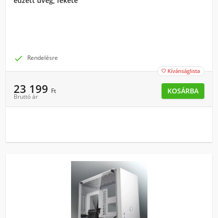
edzett üveg, fekete

Rendelésre
Kívánságlista

23 199
KOSÁRBA
Ft
Bruttó ár