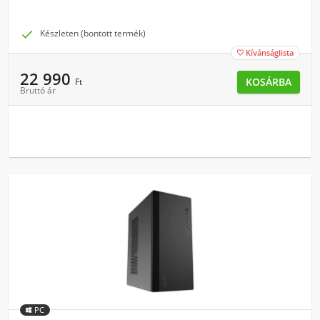

Készleten (bontott termék)
Kívánságlista

22 990
KOSÁRBA
Ft
Bruttó ár
PC