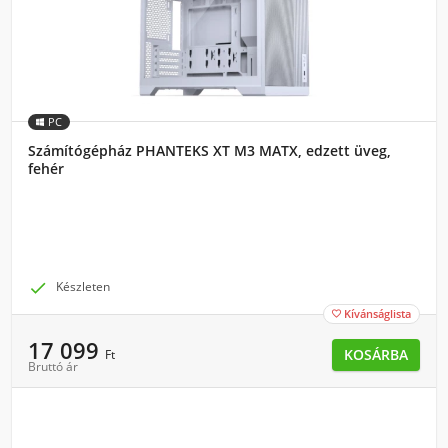
PC
Számítógépház PHANTEKS XT M3 MATX, edzett üveg,
fehér

Készleten
Kívánságlista

17 099
KOSÁRBA
Ft
Bruttó ár