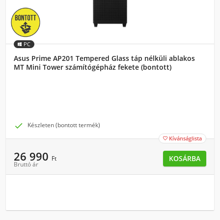
PC
Asus Prime AP201 Tempered Glass táp nélküli ablakos
MT Mini Tower számítógépház fekete (bontott)

Készleten (bontott termék)
Kívánságlista

26 990
KOSÁRBA
Ft
Bruttó ár