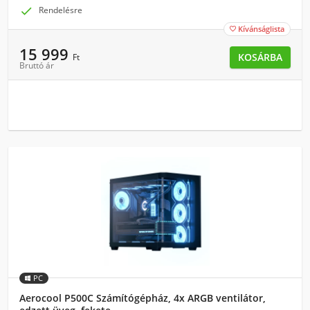

Rendelésre
Kívánságlista

15 999
KOSÁRBA
Ft
Bruttó ár
PC
Aerocool P500C Számítógépház, 4x ARGB ventilátor,