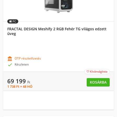
PC
FRACTAL DESIGN Meshify 2 RGB Fehér TG világos edzett
üveg

OTP részletfizetés

Készleten
Kívánságlista

69 199
KOSÁRBA
Ft
1 738 Ft × 48 HÓ