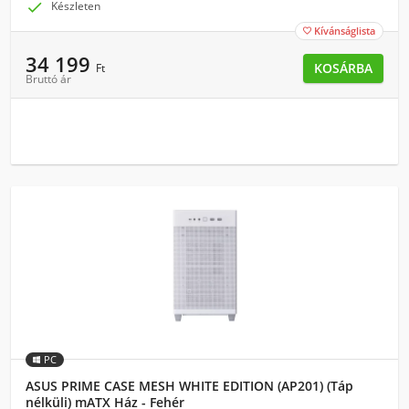

Készleten
Kívánságlista

34 199
KOSÁRBA
Ft
Bruttó ár
PC
ASUS PRIME CASE MESH WHITE EDITION (AP201) (Táp
nélküli) mATX Ház - Fehér