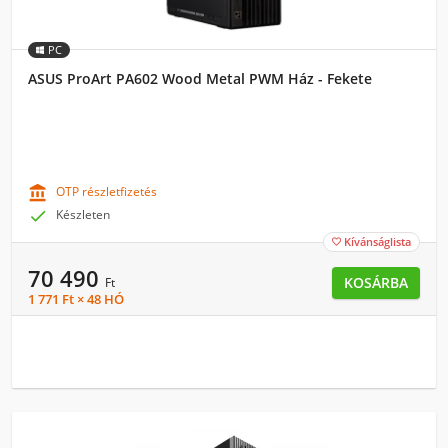
PC
ASUS ProArt PA602 Wood Metal PWM Ház - Fekete

OTP részletfizetés

Készleten
Kívánságlista

70 490
KOSÁRBA
Ft
1 771 Ft × 48 HÓ