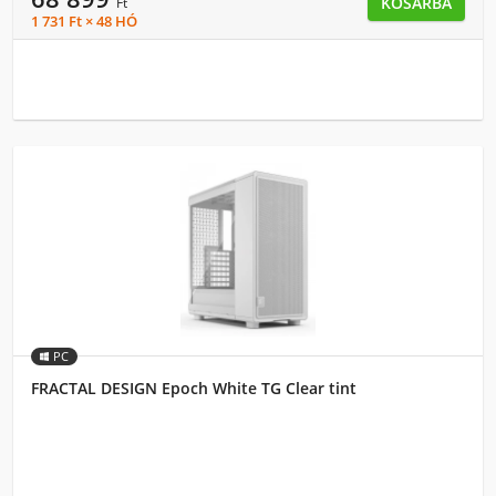
KOSÁRBA
Ft
1 731 Ft × 48 HÓ
PC
FRACTAL DESIGN Epoch White TG Clear tint