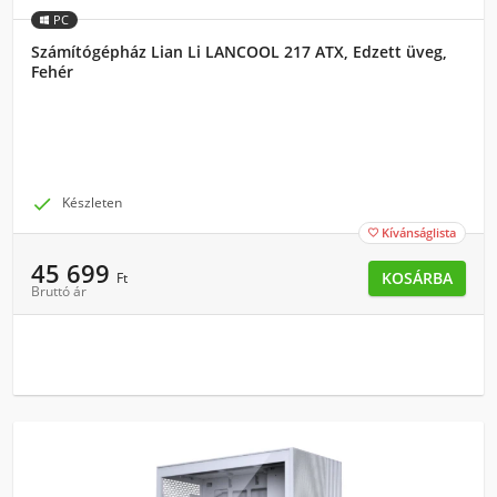
PC
Számítógépház Lian Li LANCOOL 217 ATX, Edzett üveg,
Fehér

Készleten
Kívánságlista

45 699
KOSÁRBA
Ft
Bruttó ár