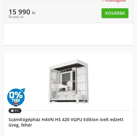
Kívánságlista

15 990
KOSÁRBA
Ft
Bruttó ár
PC
Számítógépház HAVN HS 420 VGPU Edition ívelt edzett
üveg, fehér