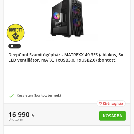
PC
DeepCool Számítógépház - MATREXX 40 3FS (ablakos, 3x
LED ventiilátor, mATX, 1xUSB3.0, 1xUSB2.0) (bontott)

Készleten (bontott termék)
Kívánságlista

16 990
KOSÁRBA
Ft
Bruttó ár