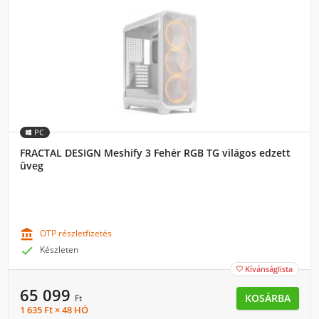
PC
FRACTAL DESIGN Meshify 3 Fehér RGB TG világos edzett
üveg

OTP részletfizetés

Készleten
Kívánságlista

65 099
KOSÁRBA
Ft
1 635 Ft × 48 HÓ