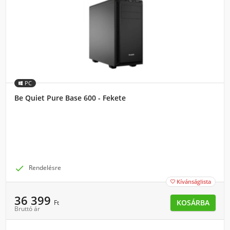
PC
Be Quiet Pure Base 600 - Fekete

Rendelésre
Kívánságlista

36 399
KOSÁRBA
Ft
Bruttó ár