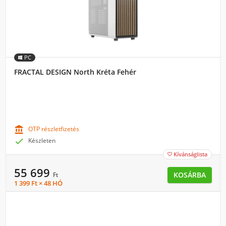
PC
FRACTAL DESIGN North Kréta Fehér

OTP részletfizetés

Készleten
Kívánságlista

55 699
KOSÁRBA
Ft
1 399 Ft × 48 HÓ