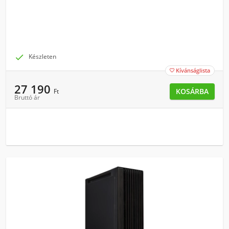

Készleten
Kívánságlista

27 190
KOSÁRBA
Ft
Bruttó ár