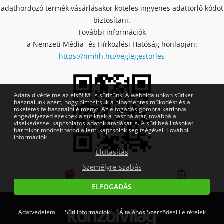
adathordozó termék vásárlásakor köteles ingyenes adattörlő kódot
biztosítani.
További információk
a Nemzeti Média- és Hírközlési Hatóság honlapján:
https://nmhh.hu/veglegestorles
Adataid védelme az első! Mi is sütizünk! A weboldalunkon sütiket
használunk azért, hogy biztosítsuk a hibamentes működést és a
tökéletes felhasználói élményt. Az elfogadás gombra kattintva
engedélyezed ezeknek a sütiknek a használatát, továbbá a
viselkedéssel kapcsolatos adatok átadását is. A süti beállításokat
bármikor módosíthatod a lenti kapcsolók segítségével.
További
információk
Elutasítás
Személyre szabás


Bankmentes részletfizetés
OTP Online Áruhitel
ELFOGADÁS
Adatvédelem
Süti információk
Általános Szerződési Feltételek