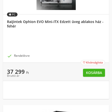
PC
Raijintek Ophion EVO Mini-ITX Edzett üveg ablakos ház -
fehér

Rendelésre
Kívánságlista

37 299
KOSÁRBA
Ft
Bruttó ár