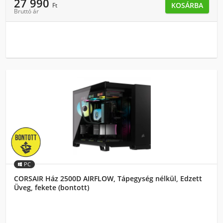
27 990
KOSÁRBA
Ft
Bruttó ár
PC
CORSAIR Ház 2500D AIRFLOW, Tápegység nélkül, Edzett
Üveg, fekete (bontott)