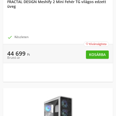
FRACTAL DESIGN Meshify 2 Mini Fehér TG világos edzett
üveg

Készleten
Kívánságlista

44 699
KOSÁRBA
Ft
Bruttó ár