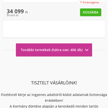
Kívánságlista

34 099
KOSÁRBA
Ft
Bruttó ár

További termékek (hátra van: 406 db)
TISZTELT VÁSÁRLÓINK!
Fizetésnél kérje az ingyenes adattörlő kódot adatainak biztonsága
érdekében!
A Kormány döntése alapján a kereskedő minden tartós