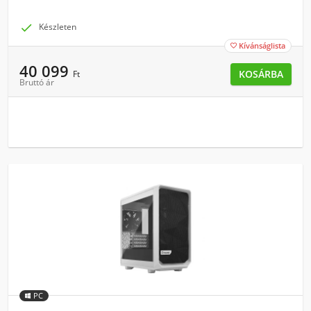

Készleten
Kívánságlista

40 099
KOSÁRBA
Ft
Bruttó ár
PC