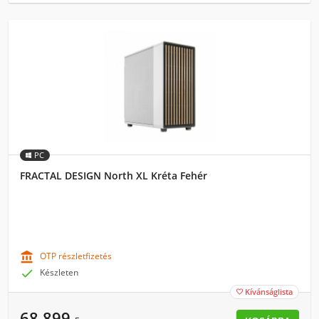
PC
FRACTAL DESIGN North XL Kréta Fehér

OTP részletfizetés

Készleten
Kívánságlista

68 899