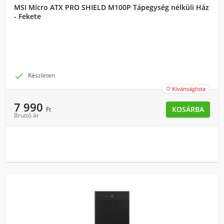
MSI Micro ATX PRO SHIELD M100P Tápegység nélküli Ház
- Fekete

Készleten
Kívánságlista

7 990
KOSÁRBA
Ft
Bruttó ár