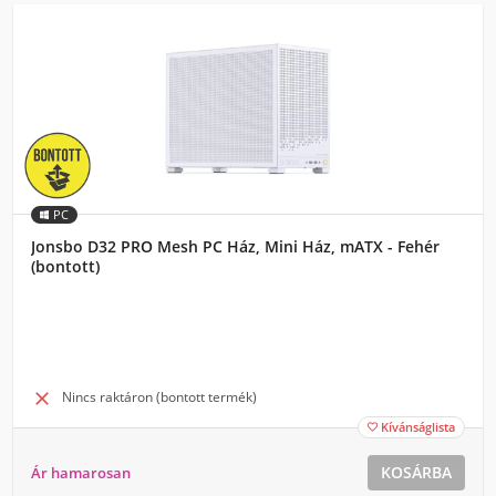
PC
Jonsbo D32 PRO Mesh PC Ház, Mini Ház, mATX - Fehér
(bontott)

Nincs raktáron (bontott termék)
Kívánságlista

KOSÁRBA
Ár hamarosan