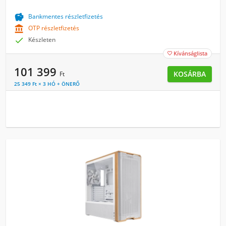

Bankmentes részletfizetés

OTP részletfizetés

Készleten
Kívánságlista

101 399
KOSÁRBA
Ft
25 349 Ft × 3 HÓ + ÖNERŐ