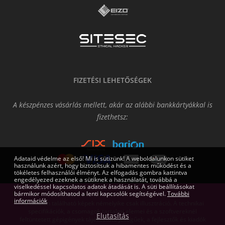
FIZETÉSI LEHETŐSÉGEK
A készpénzes vásárlás mellett, akár az alábbi bankkártyákkal is
fizethetsz:
Adataid védelme az első! Mi is sütizünk! A weboldalunkon sütiket
használunk azért, hogy biztosítsuk a hibamentes működést és a
tökéletes felhasználói élményt. Az elfogadás gombra kattintva
engedélyezed ezeknek a sütiknek a használatát, továbbá a
viselkedéssel kapcsolatos adatok átadását is. A süti beállításokat
bármikor módosíthatod a lenti kapcsolók segítségével.
További
információk
Az oldalon található képek némelyike csak illusztráció. A technikai
specifikációk, a csomagok tartalmi elemei és a szoftvereknél
Elutasítás
feltüntetett gépigények tájékoztató jellegűek, a fejlesztők és kiadók