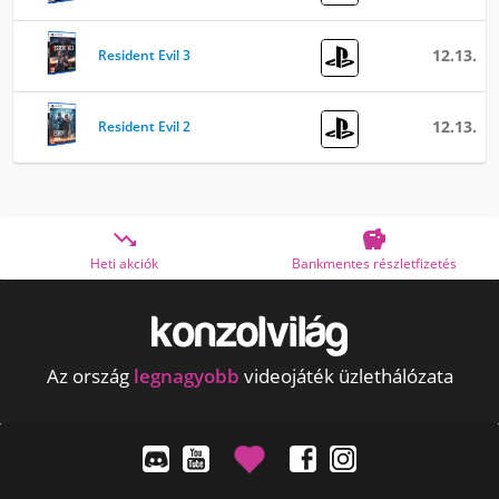
12.13.
Resident Evil 3
12.13.
Resident Evil 2


Heti akciók
Bankmentes részletfizetés
Az ország
legnagyobb
videojáték üzlethálózata