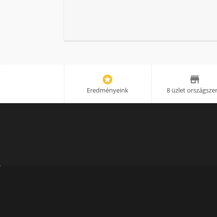


Eredményeink
8 üzlet országsze