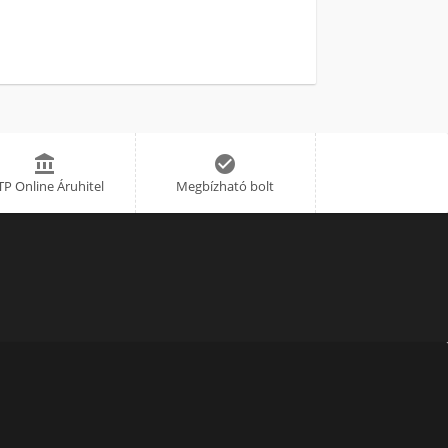


P Online Áruhitel
Megbízható bolt