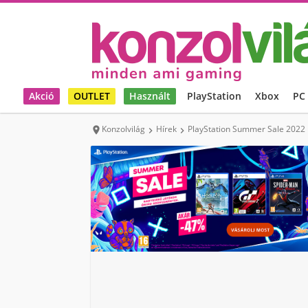
Akció
OUTLET
Használt
PlayStation
Xbox
PC
Konzolvilág
Hírek
PlayStation Summer Sale 2022


