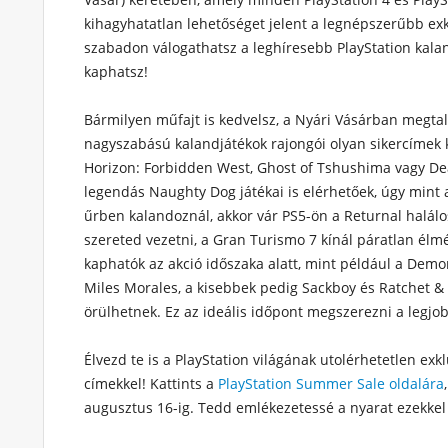
kihagyhatatlan lehetőséget jelent a legnépszerűbb ex
szabadon válogathatsz a leghíresebb PlayStation kala
kaphatsz!
Bármilyen műfajt is kedvelsz, a Nyári Vásárban megtal
nagyszabású kalandjátékok rajongói olyan sikercímek k
Horizon: Forbidden West, Ghost of Tshushima vagy De
legendás Naughty Dog játékai is elérhetőek, úgy mint 
űrben kalandoznál, akkor vár PS5-ön a Returnal halálo
szereted vezetni, a Gran Turismo 7 kínál páratlan élm
kaphatók az akció időszaka alatt, mint például a Demo
Miles Morales, a kisebbek pedig Sackboy és Ratchet &
örülhetnek. Ez az ideális időpont megszerezni a legjob
Élvezd te is a PlayStation világának utolérhetetlen exk
címekkel! Kattints a
PlayStation Summer Sale oldalára
augusztus 16-ig. Tedd emlékezetessé a nyarat ezekkel 