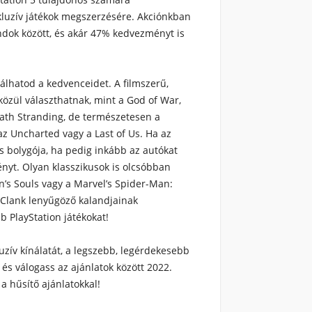
kluzív játékok megszerzésére. Akciónkban
ndok között, és akár 47% kedvezményt is
álhatod a kedvenceidet. A filmszerű,
özül választhatnak, mint a God of War,
ath Stranding, de természetesen a
az Uncharted vagy a Last of Us. Ha az
s bolygója, ha pedig inkább az autókat
ényt. Olyan klasszikusok is olcsóbban
n’s Souls vagy a Marvel’s Spider-Man:
 Clank lenyűgöző kalandjainak
b PlayStation játékokat!
luzív kínálatát, a legszebb, legérdekesebb
, és válogass az ajánlatok között 2022.
a hűsítő ajánlatokkal!