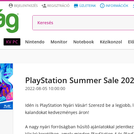




BEJELENTKEZÉS
REGISZTRÁCIÓ
ÜZLETEINK
INFORMÁCIÓK
KV PC
Nintendo
Monitor
Notebook
Kézikonzol
El
PlayStation Summer Sale 20
2022-08-05 10:00:00
Idén is PlayStation Nyári Vásár! Szerezd be a legjobb,
kalandokat kedvezményes áron!
A nagy nyári forróságban hűsítő ajánlatokkal jelentke
Vásár) keretében, amely minden PlayStation 4 és Play