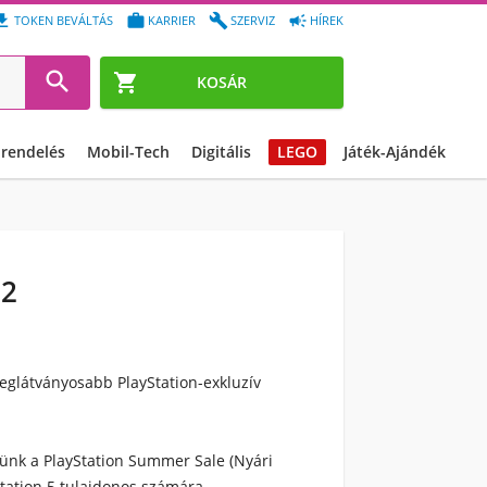




TOKEN BEVÁLTÁS
KARRIER
SZERVIZ
HÍREK


KOSÁR
őrendelés
Mobil-Tech
Digitális
LEGO
Játék-Ajándék
22
 leglátványosabb PlayStation-exkluzív
zünk a PlayStation Summer Sale (Nyári
Station 5 tulajdonos számára