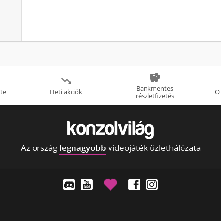


Bankmentes
rte
Heti akciók
OT
részletfizetés
Az ország
legnagyobb
videojáték üzlethálózata