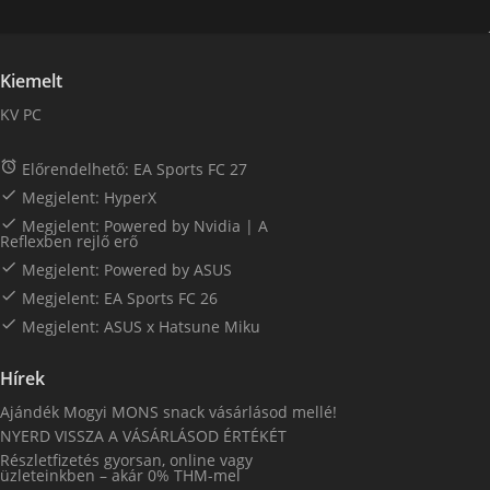
Kiemelt
KV PC

Előrendelhető: EA Sports FC 27

Megjelent: HyperX

Megjelent: Powered by Nvidia | A
Reflexben rejlő erő

Megjelent: Powered by ASUS

Megjelent: EA Sports FC 26

Megjelent: ASUS x Hatsune Miku
Hírek
Ajándék Mogyi MONS snack vásárlásod mellé!
NYERD VISSZA A VÁSÁRLÁSOD ÉRTÉKÉT
Részletfizetés gyorsan, online vagy
üzleteinkben – akár 0% THM-mel