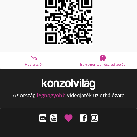


Heti akciók
Bankmentes részletfizetés
Az ország
legnagyobb
videojáték üzlethálózata