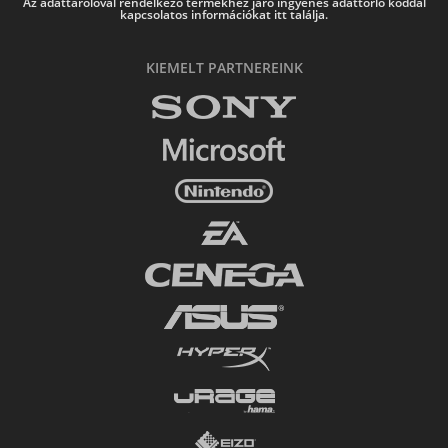
Az adattárolóval rendelkező termékhez járó ingyenes adattörlő kóddal
kapcsolatos információkat itt találja.
KIEMELT PARTNEREINK