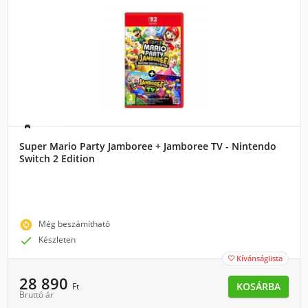
Switch 2
Super Mario Party Jamboree + Jamboree TV - Nintendo
Switch 2 Edition
change_circle
Még beszámítható

Készleten
Kívánságlista

28 890
KOSÁRBA
Ft
Bruttó ár