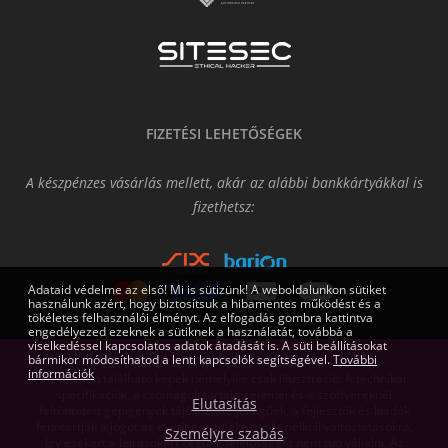
FIZETÉSI LEHETŐSÉGEK
A készpénzes vásárlás mellett, akár az alábbi bankkártyákkal is
fizethetsz:
Adataid védelme az első! Mi is sütizünk! A weboldalunkon sütiket
használunk azért, hogy biztosítsuk a hibamentes működést és a
tökéletes felhasználói élményt. Az elfogadás gombra kattintva
engedélyezed ezeknek a sütiknek a használatát, továbbá a
viselkedéssel kapcsolatos adatok átadását is. A süti beállításokat
bármikor módosíthatod a lenti kapcsolók segítségével.
További
információk
Az oldalon található képek némelyike csak illusztráció. A technikai
specifikációk, a csomagok tartalmi elemei és a szoftvereknél
Elutasítás
feltüntetett gépigények tájékoztató jellegűek, a fejlesztők és kiadók
fenntartják a jogot az esetleges tájékoztatás nélküli változtatásokra,
Személyre szabás
így ezekért a leírásokért cégünk felelősséget nem tud vállalni. Az